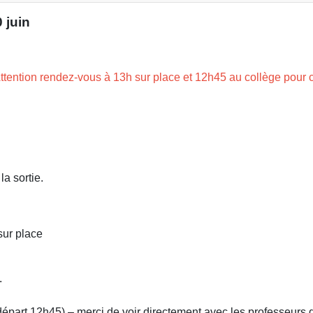
 juin
ention rendez-vous à 13h sur place et 12h45 au collège pour c
la sortie.
sur place
.
départ 12h45) – merci de voir directement avec les professeurs