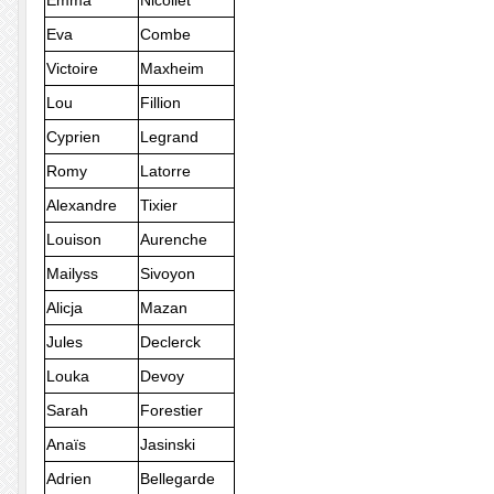
Eva
Combe
Victoire
Maxheim
Lou
Fillion
Cyprien
Legrand
Romy
Latorre
Alexandre
Tixier
Louison
Aurenche
Mailyss
Sivoyon
Alicja
Mazan
Jules
Declerck
Louka
Devoy
Sarah
Forestier
Anaïs
Jasinski
Adrien
Bellegarde