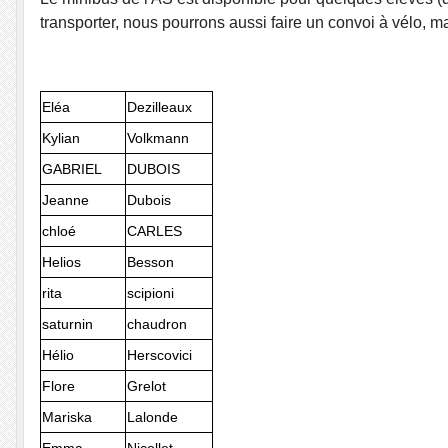
transporter, nous pourrons aussi faire un convoi à vélo, 
Eléa
Dezilleaux
Kylian
Volkmann
GABRIEL
DUBOIS
Jeanne
Dubois
chloé
CARLES
Helios
Besson
rita
scipioni
saturnin
chaudron
Hélio
Herscovici
Flore
Grelot
Mariska
Lalonde
Emma
Nicollet