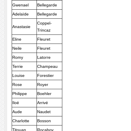
Gwenael
Bellegarde
Adelaïde
Bellegarde
Coppel-
Anastasie
Trincaz
Eline
Fleuret
Neile
Fleuret
Romy
Latorre
Terrie
Champeau
Louise
Forestier
Rose
Royer
Philippe
Boehler
Iloé
Arrivé
Aude
Naudet
Charlotte
Bosson
Titouan
Rocaboy