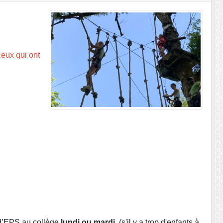
eux qui ont
 d’EPS au collège
lundi ou mardi
. (s'il y a trop d'enfants à